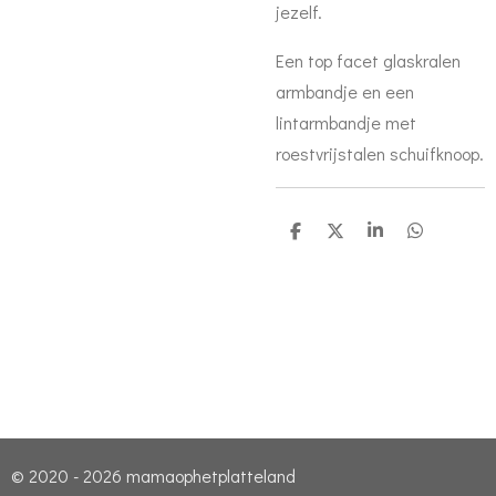
jezelf.
Een top facet glaskralen
armbandje en een
lintarmbandje met
roestvrijstalen schuifknoop.
D
D
S
D
e
e
h
e
l
e
a
l
e
l
r
e
n
e
n
© 2020 - 2026 mamaophetplatteland