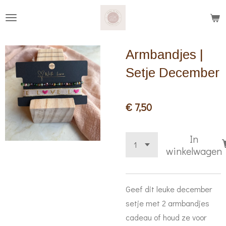
Ga
direct
naar
Armbandjes |
de
hoofdinhoud
Setje December
€ 7,50
In
winkelwagen
Geef dit leuke december
setje met 2 armbandjes
cadeau of houd ze voor