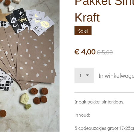
Pakket Sint
Kraft
Sale!
€ 4,00
€ 5,00
In winkelwag
Inpak pakket sinterklaas.
inhoud:
5 cadeauzakjes groot 17x25