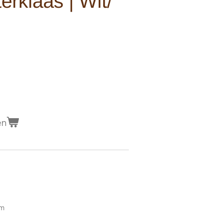
erklaas | Wit/
en
cm