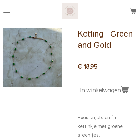
Ga
direct
naar
Ketting | Green
de
hoofdinhoud
and Gold
€ 18,95
In winkelwagen
Roestvrijstalen fijn
kettinkje met groene
steentjes.