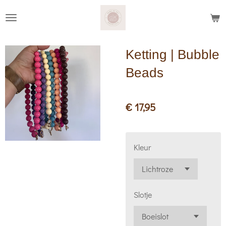
Ga
direct
naar
Ketting | Bubble
de
hoofdinhoud
Beads
€ 17,95
Kleur
Slotje