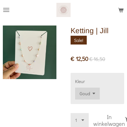
Ga
direct
naar
Ketting | Jill
de
hoofdinhoud
Sale!
€ 12,50
€ 16,50
Kleur
In
winkelwagen