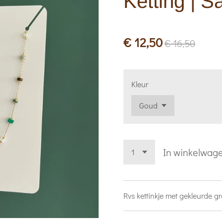
Ketting | S
€ 12,50
€ 16,50
Kleur
In winkelwag
Rvs kettinkje met gekleurde gr