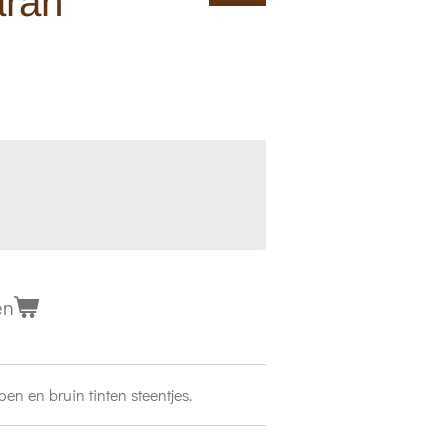
arah
en
oen en bruin tinten steentjes.