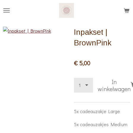
Ga
direct
naar
Inpakset |
de
hoofdinhoud
BrownPink
€ 5,00
In
winkelwagen
5x cadeauzakje Large
5x cadeauzakjes Medium