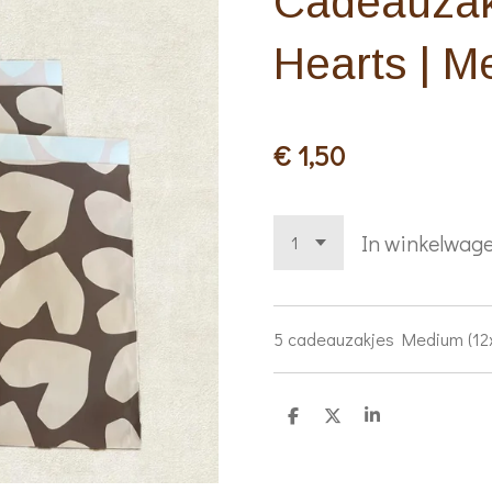
Cadeauzak
Hearts | 
€ 1,50
In winkelwag
5 cadeauzakjes Medium (12
D
D
S
e
e
h
l
e
a
e
l
r
n
e