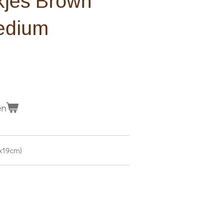
jes Brown
Medium
en
x19cm)