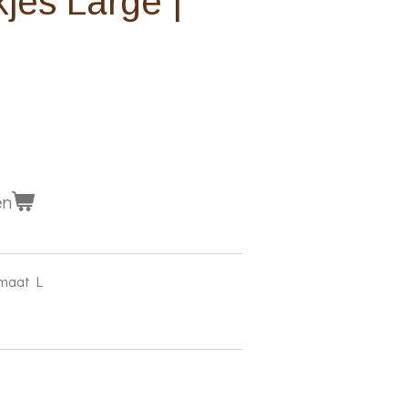
jes Large |
en
 maat L