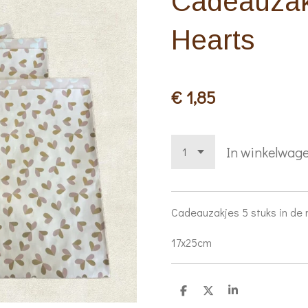
Cadeauzak
Hearts
€ 1,85
In winkelwag
Cadeauzakjes 5 stuks in de
17x25cm
D
D
S
e
e
h